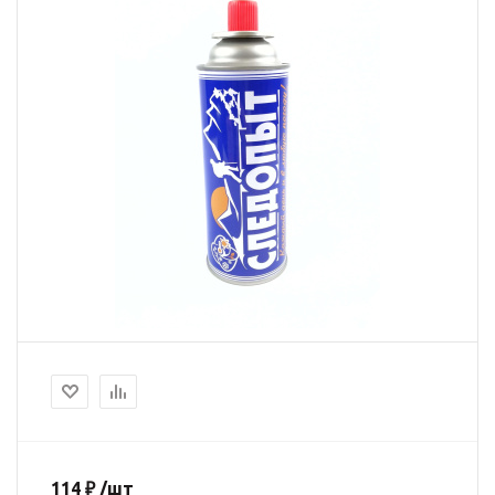
114
₽
/шт