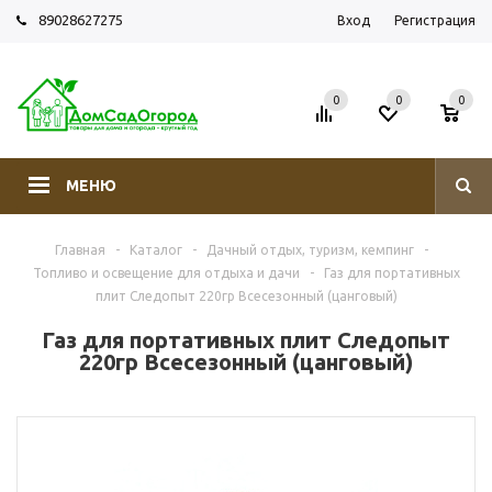
89028627275
Вход
Регистрация
0
0
0
МЕНЮ
Главная
-
Каталог
-
Дачный отдых, туризм, кемпинг
-
Топливо и освещение для отдыха и дачи
-
Газ для портативных
плит Следопыт 220гр Всесезонный (цанговый)
Газ для портативных плит Следопыт
220гр Всесезонный (цанговый)