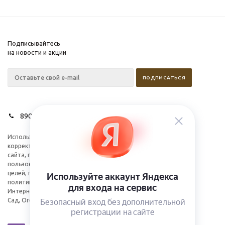
Подписывайтесь
на новости и акции
89028627275
Используем cookies для
Компания
корректной работы
Информация
сайта, персонализации
пользователей и других
целей, предусмотренных
политикой.
Интернет-магазин Дом,
Сад, Огород 2026©