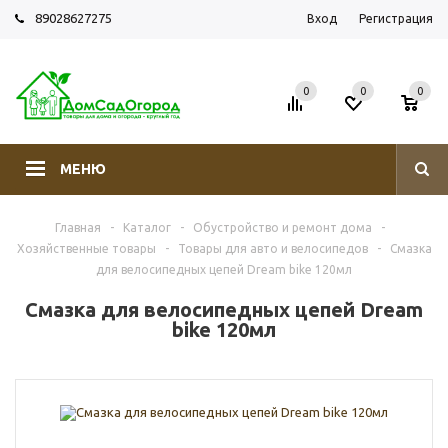
89028627275
Вход
Регистрация
0
0
0
МЕНЮ
Главная
-
Каталог
-
Обустройство и ремонт дома
-
Хозяйственные товары
-
Товары для авто и велосипедов
-
Смазка
для велосипедных цепей Dream bike 120мл
Смазка для велосипедных цепей Dream
bike 120мл