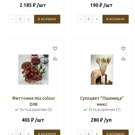
2 185
₽
/шт
190
₽
/шт
В КОРЗИНУ
В КОРЗИНУ
Фиттония mix colour
Сухоцвет "Пшеница"
D08
микс
Есть в наличии (3)
Есть в наличии (1)
403
₽
/шт
280
₽
/уп
В КОРЗИНУ
В КОРЗИНУ