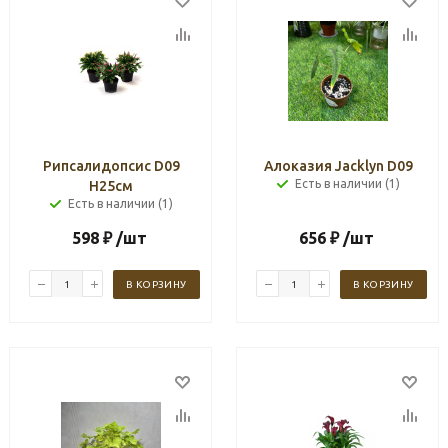
Рипсалидопсис D09
Алоказия Jacklyn D09
Есть в наличии (1)
H25см
Есть в наличии (1)
598
₽
/шт
656
₽
/шт
В КОРЗИНУ
В КОРЗИНУ