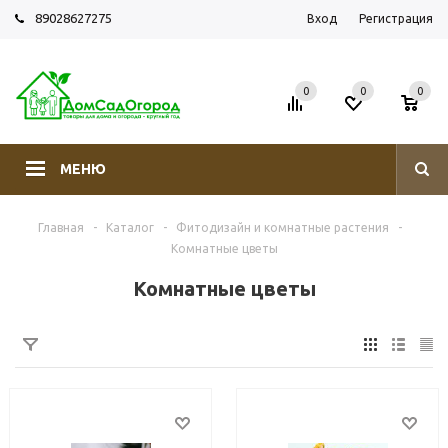
89028627275
Вход
Регистрация
0
0
0
МЕНЮ
Главная
-
Каталог
-
Фитодизайн и комнатные растения
-
Комнатные цветы
Комнатные цветы