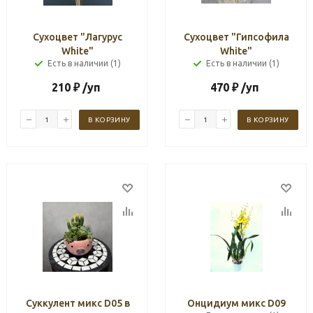
Сухоцвет "Лагурус
Сухоцвет "Гипсофила
White"
White"
Есть в наличии (1)
Есть в наличии (1)
210
₽
/уп
470
₽
/уп
В КОРЗИНУ
В КОРЗИНУ
Суккулент микс D05 в
Онцидиум микс D09