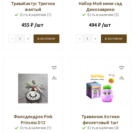
ТраваКактус Тригона
Набор Мой мини сад
желтый
Динозаврики
Есть в наличии (1)
Есть в наличии (5)
455
₽
/шт
494
₽
/шт
В КОРЗИНУ
В КОРЗИНУ
Филодендрон Pink
Травянчик Котики
Princess D12
фиолетовый 1шт
Есть в наличии (1)
Есть в наличии (4)