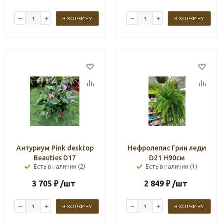
В КОРЗИНУ
В КОРЗИНУ
Антуриум Pink desktop
Нефролепис Грин леди
Beauties D17
D21 H90см
Есть в наличии (2)
Есть в наличии (1)
3 705
₽
/шт
2 849
₽
/шт
В КОРЗИНУ
В КОРЗИНУ