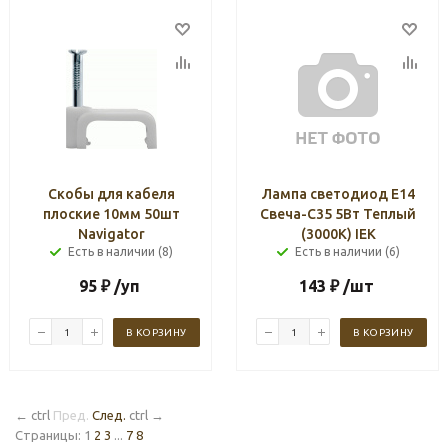
Скобы для кабеля
Лампа светодиод Е14
плоские 10мм 50шт
Свеча-C35 5Вт Теплый
Navigator
(3000К) IEK
Есть в наличии (8)
Есть в наличии (6)
95
₽
/уп
143
₽
/шт
В КОРЗИНУ
В КОРЗИНУ
←
ctrl
Пред.
След.
ctrl
→
Страницы:
1
2
3
...
7
8