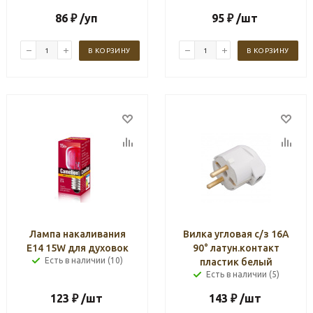
86
₽
/уп
95
₽
/шт
В КОРЗИНУ
В КОРЗИНУ
Лампа накаливания
Вилка угловая с/з 16А
Е14 15W для духовок
90° латун.контакт
Есть в наличии (10)
пластик белый
Есть в наличии (5)
123
₽
/шт
143
₽
/шт