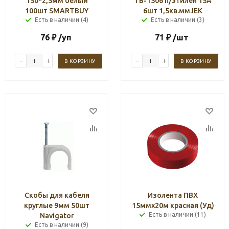
150*2,5мм белый
ТВ-1506 п/этилен 15А
100шт SMARTBUY
6шт 1,5кв.мм.IEK
Есть в наличии (4)
Есть в наличии (3)
76
₽
/уп
71
₽
/шт
В КОРЗИНУ
В КОРЗИНУ
Скобы для кабеля
Изолента ПВХ
круглые 9мм 50шт
15ммх20м красная (Уд)
Есть в наличии (11)
Navigator
Есть в наличии (9)