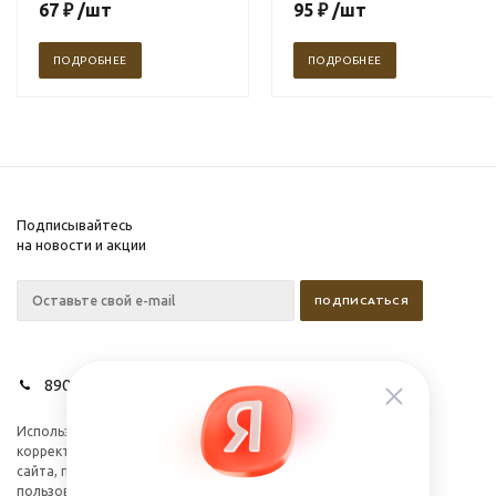
67
₽
/шт
95
₽
/шт
ПОДРОБНЕЕ
ПОДРОБНЕЕ
Подписывайтесь
на новости и акции
89028627275
Используем cookies для
Компания
корректной работы
Информация
сайта, персонализации
пользователей и других