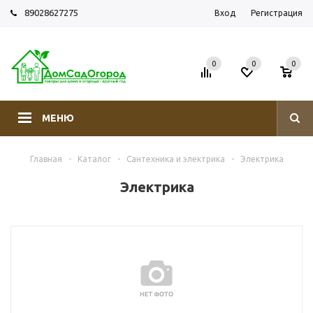
89028627275
Вход
Регистрация
0
0
0
МЕНЮ
Главная
-
Каталог
-
Сантехника и электрика
-
Электрика
Электрика