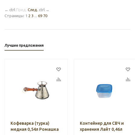
←
ctrl
Пред.
След.
ctrl
→
Страницы:
1
2
3
...
69
70
Лучшие предложения
Кофеварка (турка)
Контейнер для СВЧ и
медная 0,54л Ромашка
хранения Лайт 0,46л