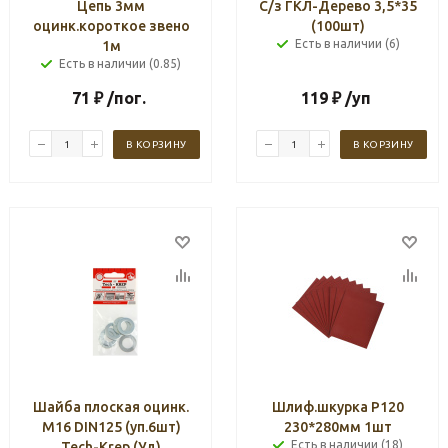
Цепь 3мм
С/з ГКЛ-Дерево 3,5*35
оцинк.короткое звено
(100шт)
Есть в наличии (6)
1м
Есть в наличии (0.85)
71
₽
/пог.
119
₽
/уп
В КОРЗИНУ
В КОРЗИНУ
Шайба плоская оцинк.
Шлиф.шкурка Р120
М16 DIN125 (уп.6шт)
230*280мм 1шт
Есть в наличии (18)
Tech-Krep (Уд)