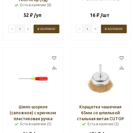
Есть в наличии (8)
52
₽
/уп
16
₽
/шт
В КОРЗИНУ
В КОРЗИНУ
Шило шорное
Корщетка чашечная
(сапожное) с крючком
65мм со шпилькой
пластиковая ручка
стальная витая CUTOP
Есть в наличии (3)
Есть в наличии (2)