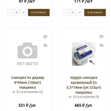
81
₽
/шт
171
₽
/шт
В КОРЗИНУ
В КОРЗИНУ
Саморез по дереву
Шуруп-саморез
4*60мм (100шт)
кровельный Zn
Накрепко
5,5*19мм (уп.125шт)
Есть в наличии (5)
Накрепко
Есть в наличии (9)
551
₽
/уп
665
₽
/уп