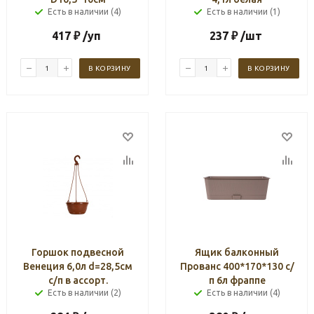
Есть в наличии (4)
Есть в наличии (1)
417
₽
/уп
237
₽
/шт
В КОРЗИНУ
В КОРЗИНУ
Горшок подвесной
Ящик балконный
Венеция 6,0л d=28,5см
Прованс 400*170*130 с/
с/п в ассорт.
п 6л фраппе
Есть в наличии (2)
Есть в наличии (4)