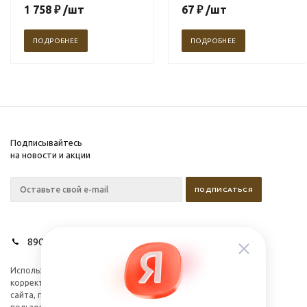
1 758
₽
/шт
67
₽
/шт
ПОДРОБНЕЕ
ПОДРОБНЕЕ
Подписывайтесь
на новости и акции
89028627275
Используем cookies для
Компания
корректной работы
Информация
сайта, персонализации