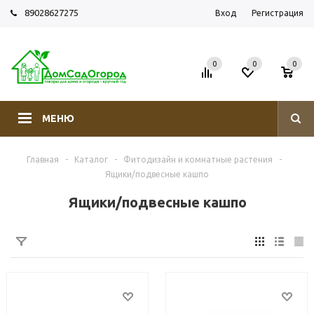
89028627275
Вход
Регистрация
0
0
0
МЕНЮ
Главная
-
Каталог
-
Фитодизайн и комнатные растения
-
Ящики/подвесные кашпо
Ящики/подвесные кашпо