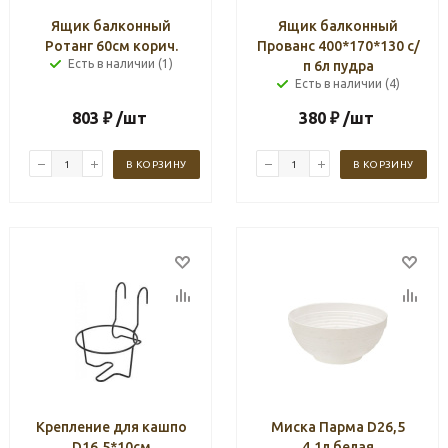
Ящик балконный
Ящик балконный
Ротанг 60см корич.
Прованс 400*170*130 с/
Есть в наличии (1)
п 6л пудра
Есть в наличии (4)
803
₽
/шт
380
₽
/шт
В КОРЗИНУ
В КОРЗИНУ
Крепление для кашпо
Миска Парма D26,5
D16,5*10см
4,1л белая