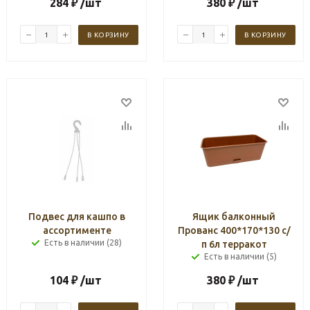
284
₽
/шт
380
₽
/шт
В КОРЗИНУ
В КОРЗИНУ
Подвес для кашпо в
Ящик балконный
ассортименте
Прованс 400*170*130 с/
Есть в наличии (28)
п 6л терракот
Есть в наличии (5)
104
₽
/шт
380
₽
/шт