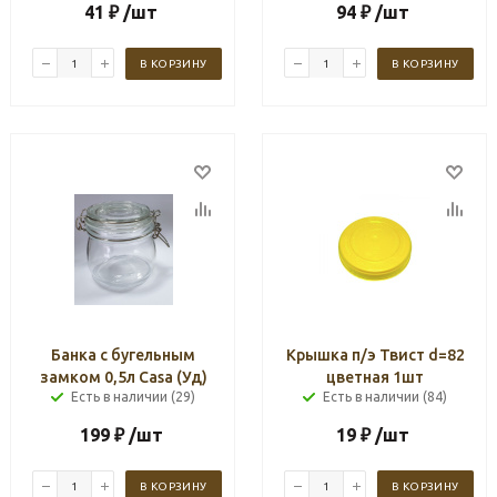
41
₽
/шт
94
₽
/шт
В КОРЗИНУ
В КОРЗИНУ
Банка с бугельным
Крышка п/э Твист d=82
замком 0,5л Casa (Уд)
цветная 1шт
Есть в наличии (29)
Есть в наличии (84)
199
₽
/шт
19
₽
/шт
В КОРЗИНУ
В КОРЗИНУ