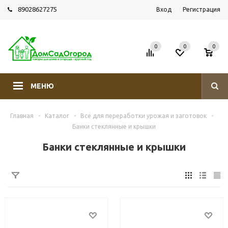
89028627275
Вход
Регистрация
0
0
0
МЕНЮ
Главная
-
Каталог
-
Всё для переработки урожая и заготовок
-
Банки стеклянные и крышки
Банки стеклянные и крышки