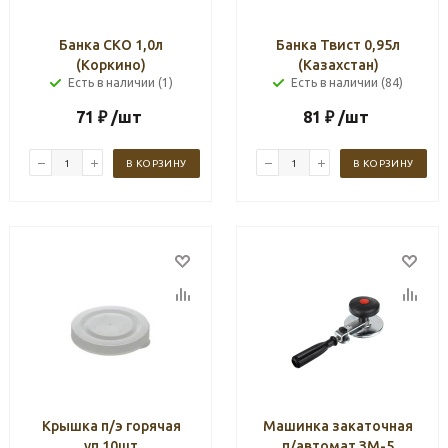
Банка СКО 1,0л
Банка Твист 0,95л
(Коркино)
(Казахстан)
Есть в наличии (1)
Есть в наличии (84)
71
₽
/шт
81
₽
/шт
В КОРЗИНУ
В КОРЗИНУ
Крышка п/э горячая
Машинка закаточная
уп.10шт
п/автомат ЗМ-5