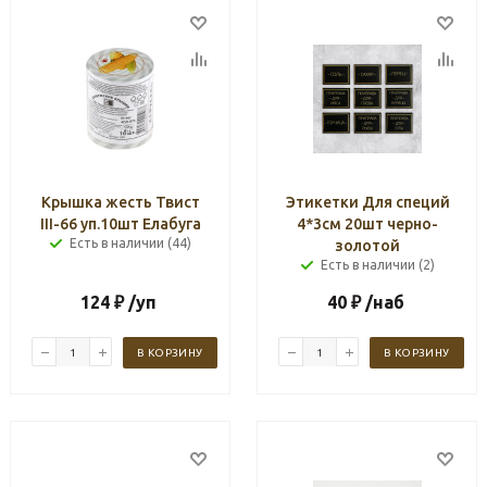
Крышка жесть Твист
Этикетки Для специй
III-66 уп.10шт Елабуга
4*3см 20шт черно-
Есть в наличии (44)
золотой
Есть в наличии (2)
124
₽
/уп
40
₽
/наб
В КОРЗИНУ
В КОРЗИНУ