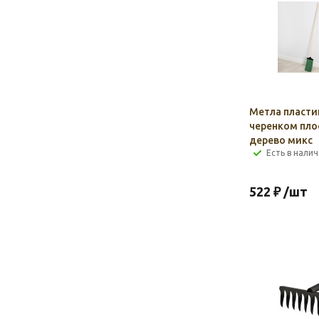
Метла пласти
черенком пло
дерево микс
Есть в налич
522
₽
/шт