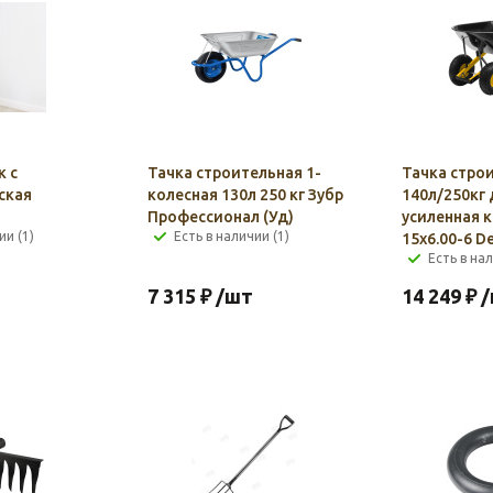
к с
Тачка строительная 1-
Тачка стро
ская
колесная 130л 250 кг Зубр
140л/250кг
Профессионал (Уд)
усиленная 
ии (1)
Есть в наличии (1)
15х6.00-6 D
Есть в нал
7 315
₽
/шт
14 249
₽