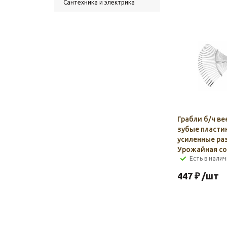
Сантехника и электрика
Грабли б/ч ве
зубые пласти
усиленные р
Урожайная со
Есть в налич
447
₽
/шт