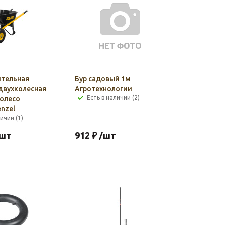
ительная
Бур садовый 1м
 двухколесная
Агротехнологии
Есть в наличии (2)
колесо
enzel
ичии (1)
/шт
912
₽
/шт