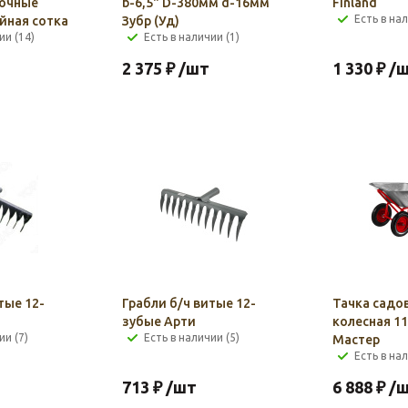
лочные
b-6,5" D-380мм d-16мм
Finland
Есть в нал
йная сотка
Зубр (Уд)
ии (14)
Есть в наличии (1)
2 375
₽
/шт
1 330
₽
/
тые 12-
Грабли б/ч витые 12-
Тачка садов
зубые Арти
колесная 11
ии (7)
Есть в наличии (5)
Мастер
Есть в нал
713
₽
/шт
6 888
₽
/