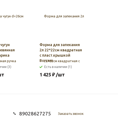
чугун
Форма для запекания
Кастрюля
евянная
2л 22*22см квадратная
крышка с
арика
с пласт.крышкой
пруток А
Borcam
ичии (3)
Есть в наличии (1)
Есть в н
шт
1 425
₽
/шт
4 892
₽
89028627275
Заказать звонок