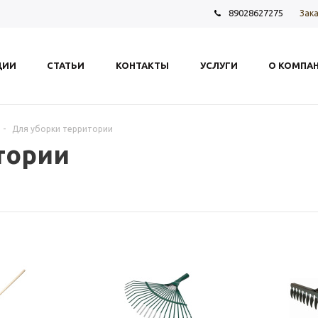
89028627275
Зака
ЦИИ
СТАТЬИ
КОНТАКТЫ
УСЛУГИ
О КОМПА
-
Для уборки территории
тории