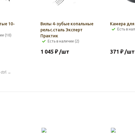
тые 10-
Вилы 4-зубые копальные
Камера для 
Есть в нал
рельс.сталь Эксперт
ии (10)
Практик
Есть в наличии (2)
1 045
₽
/шт
371
₽
/шт
ctrl
→