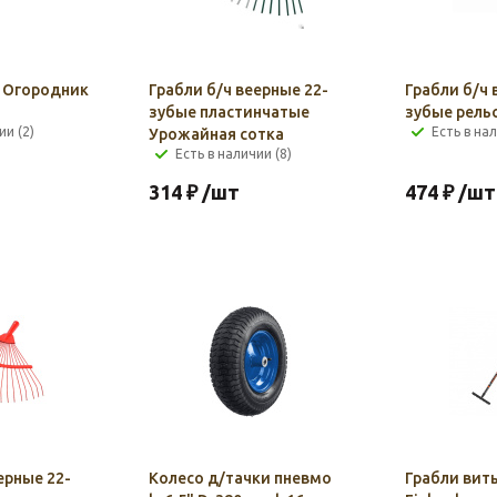
 Огородник
Грабли б/ч веерные 22-
Грабли б/ч 
зубые пластинчатые
зубые рельс
ии (2)
Есть в нал
Урожайная сотка
Есть в наличии (8)
314
₽
/шт
474
₽
/шт
ерные 22-
Колесо д/тачки пневмо
Грабли вит