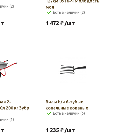
127см 0916-Ч Молодость
ичии (2)
моя
Есть в наличии (2)
шт
1 472
₽
/шт
ая 2-
Вилы б/ч 6-зубые
0л 200 кг Зубр
копальные кованые
Есть в наличии (6)
ичии (1)
шт
1 235
₽
/шт