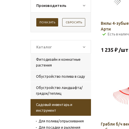
Производитель
ПОКАЗАТЬ
СБРОСИТЬ
Вилы 4-зубые
Арти
Есть в налич
Каталог
1 235
₽
/шт
Фитодизайн и комнатные
растения
Обустройство полива в саду
Обустройство ландшафта/
грядок/теплиц
Садовый инвентарь и
инструмент
Для полива/опрыскивания
Грабли б/ч ве
Для посадки и рыхления