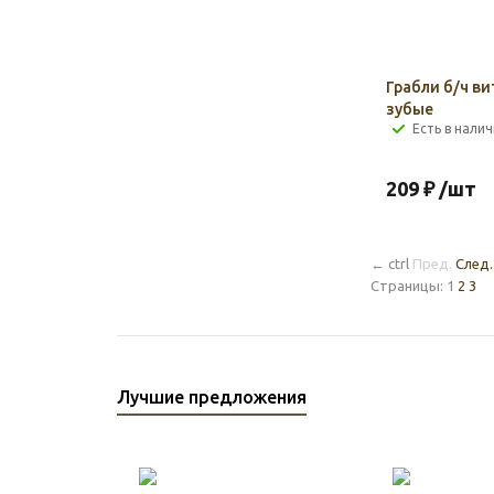
Грабли б/ч ви
зубые
Есть в налич
209
₽
/шт
←
ctrl
Пред.
След.
Страницы:
1
2
3
Лучшие предложения