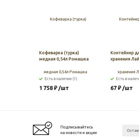
Кофеварка (турка)
Контейнер д
медная 0,54л Ромашка
хранения Лай
Есть в наличии (1)
Есть в налич
1 758
₽
/шт
67
₽
/шт
Подписывайтесь
на новости и акции