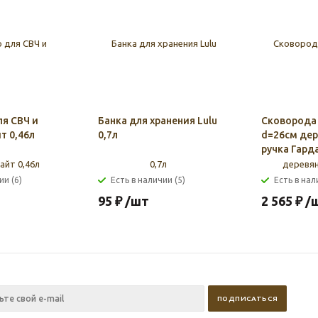
ля СВЧ и
Банка для хранения Lulu
Сковорода 
т 0,46л
0,7л
d=26см дер
ручка Гард
ии (6)
Есть в наличии (5)
Есть в нал
95
₽
/шт
2 565
₽
/