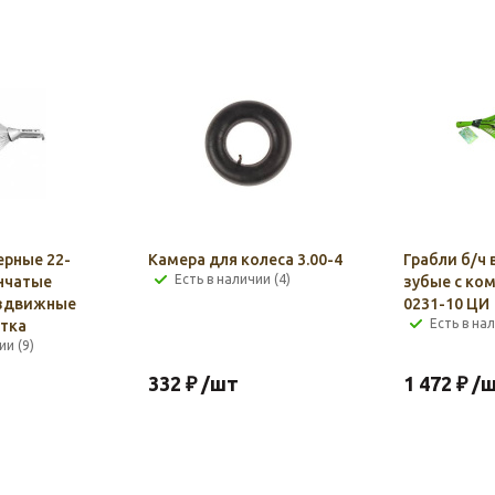
ерные 22-
Камера для колеса 3.00-4
Грабли б/ч 
Есть в наличии (4)
нчатые
зубые с ко
аздвижные
0231-10 ЦИ
Есть в нал
тка
ии (9)
332
₽
/шт
1 472
₽
/