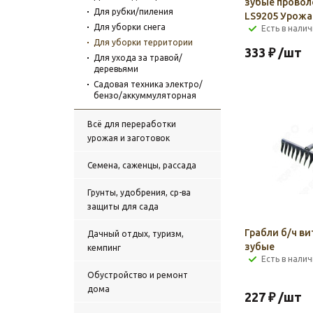
зубые прово
Для рубки/пиления
LS9205 Урожа
Для уборки снега
Есть в налич
Для уборки территории
333
₽
/шт
Для ухода за травой/
деревьями
Садовая техника электро/
бензо/аккуммуляторная
Всё для переработки
урожая и заготовок
Семена, саженцы, рассада
Грунты, удобрения, ср-ва
защиты для сада
Грабли б/ч ви
Дачный отдых, туризм,
зубые
кемпинг
Есть в налич
Обустройство и ремонт
дома
227
₽
/шт