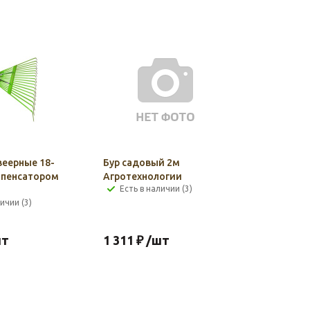
веерные 18-
Бур садовый 2м
мпенсатором
Агротехнологии
Есть в наличии (3)
ичии (3)
шт
1 311
₽
/шт