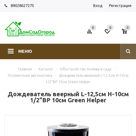
89028627275
Вход
Регистрация
0
0
0
МЕНЮ
Главная
-
Каталог
-
Обустройство полива в саду
-
Поливочная автоматика
-
Дождеватель веерный L-12,5см Н-10см
1/2"ВР 10см Green Helper
Дождеватель веерный L-12,5см Н-10см
1/2"ВР 10см Green Helper