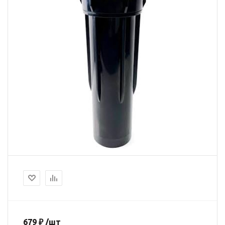
679
₽
/шт