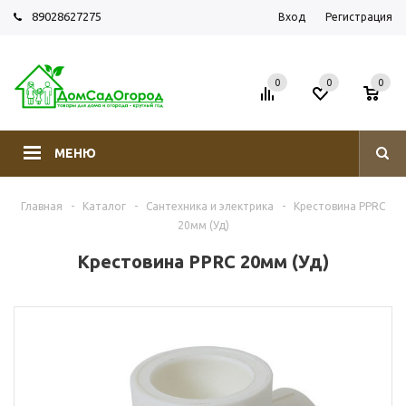
89028627275
Вход
Регистрация
0
0
0
МЕНЮ
Главная
-
Каталог
-
Сантехника и электрика
-
Крестовина PPRC
20мм (Уд)
Крестовина PPRC 20мм (Уд)