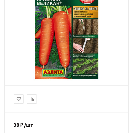
38
₽
/шт