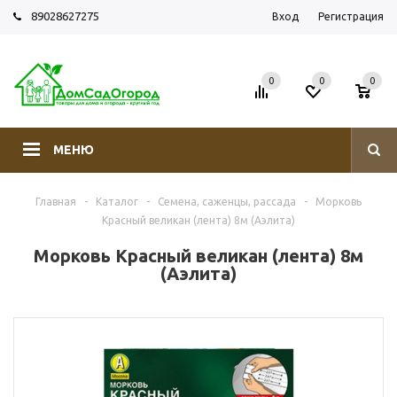
89028627275
Вход
Регистрация
0
0
0
МЕНЮ
Главная
-
Каталог
-
Семена, саженцы, рассада
-
Морковь
Красный великан (лента) 8м (Аэлита)
Морковь Красный великан (лента) 8м
(Аэлита)