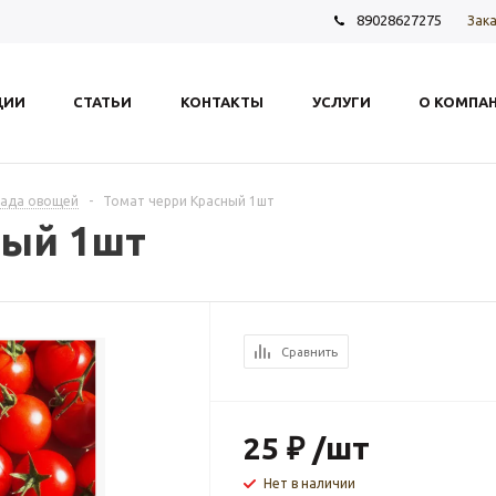
89028627275
Зака
ЦИИ
СТАТЬИ
КОНТАКТЫ
УСЛУГИ
О КОМПА
сада овощей
-
Томат черри Красный 1шт
ный 1шт
Сравнить
25
₽
/шт
Нет в наличии