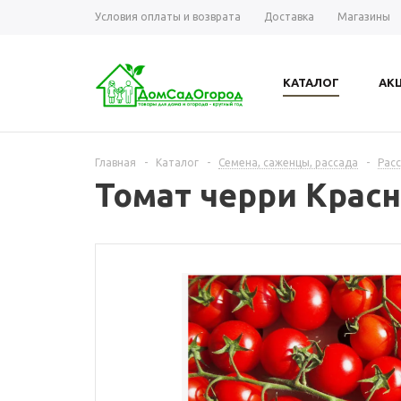
Условия оплаты и возврата
Доставка
Магазины
КАТАЛОГ
АК
Главная
-
Каталог
-
Семена, саженцы, рассада
-
Рас
Томат черри Крас