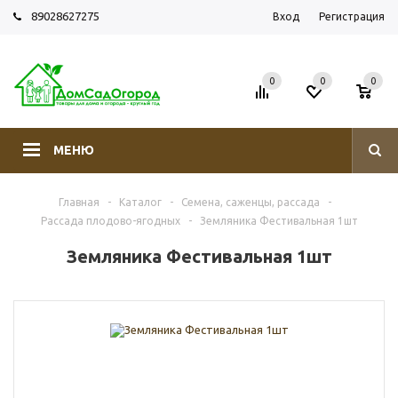
89028627275
Вход
Регистрация
0
0
0
МЕНЮ
Главная
-
Каталог
-
Семена, саженцы, рассада
-
Рассада плодово-ягодных
-
Земляника Фестивальная 1шт
Земляника Фестивальная 1шт